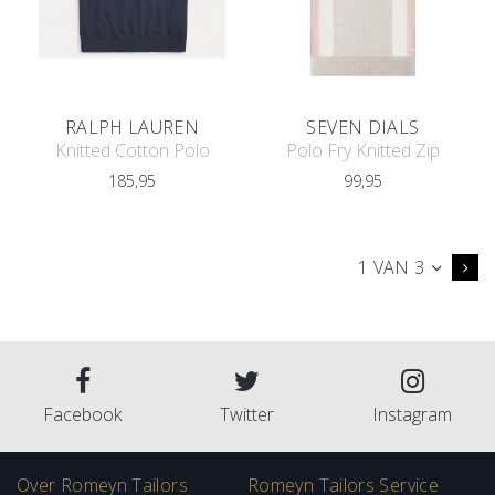
RALPH LAUREN
SEVEN DIALS
Knitted Cotton Polo
Polo Fry Knitted Zip
185,95
99,95
1 VAN 3
Facebook
Twitter
Instagram
Over Romeyn Tailors
Romeyn Tailors Service