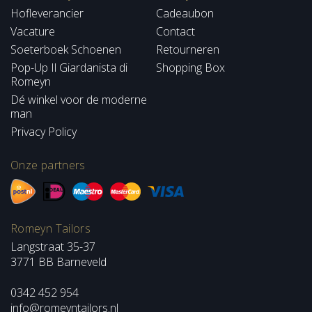
Hofleverancier
Cadeaubon
Vacature
Contact
Soeterboek Schoenen
Retourneren
Pop-Up Il Giardanista di
Shopping Box
Romeyn
Dé winkel voor de moderne
man
Privacy Policy
Onze partners
Romeyn Tailors
Langstraat 35-37
3771 BB Barneveld
0342 452 954
info@romeyntailors.nl