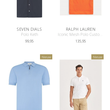
SEVEN DIALS
RALPH LAUREN
Polo Keth
Iconic Mesh Polo Custom Slim Fit
99,95
135,95
Nieuw
Nieuw