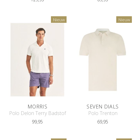
Nieuw
Nieuw
MORRIS
SEVEN DIALS
Polo Delon Terry Badstof
Polo Trenton
99,95
69,95