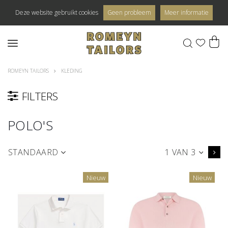
Deze website gebruikt cookies
Geen probleem
Meer informatie
0
ROMEYN TAILORS
KLEDING
FILTERS
POLO'S
STANDAARD
1 VAN 3
Nieuw
Nieuw