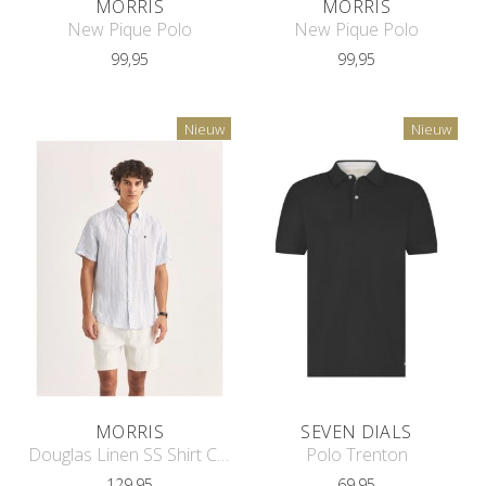
MORRIS
MORRIS
New Pique Polo
New Pique Polo
99,95
99,95
Nieuw
Nieuw
MORRIS
SEVEN DIALS
Douglas Linen SS Shirt Classic Fit
Polo Trenton
129,95
69,95