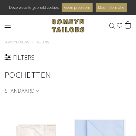
Deze website gebruikt cookies
Geen probleem
Meer informatie
0
ROMEYN TAILORS
KLEDING
FILTERS
POCHETTEN
STANDAARD