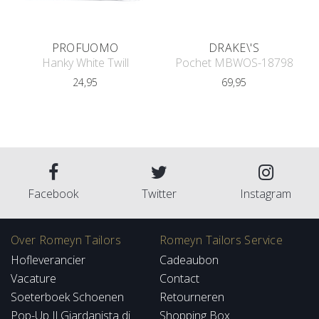
PROFUOMO
DRAKE\'S
Hanky White Twill
Pochet MBWOS-18798
24,95
69,95
Facebook
Twitter
Instagram
Over Romeyn Tailors
Romeyn Tailors Service
Hofleverancier
Cadeaubon
Vacature
Contact
Soeterboek Schoenen
Retourneren
Pop-Up Il Giardanista di
Shopping Box