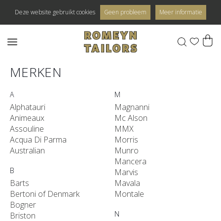
Deze website gebruikt cookies
Geen probleem
Meer informatie
0
MERKEN
A
M
Alphatauri
Magnanni
Animeaux
Mc Alson
Assouline
MMX
Acqua Di Parma
Morris
Australian
Munro
Mancera
B
Marvis
Barts
Mavala
Bertoni of Denmark
Montale
Bogner
N
Briston