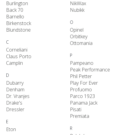
Burlington
NikWax
Back 70
Nubikk
Barnello
O
Birkenstock
Blundstone
Opinel
Orbitkey
C
Ottomania
Corneliani
P
Claus Porto
Camplin
Pampeano
Peak Performance
D
Phil Petter
Dubarry
Play For Ever
Denham
Profuomo
Dr. Vranjes
Parco 1923
Drake's
Panama Jack
Dressler
Pisati
Premiata
E
R
Eton