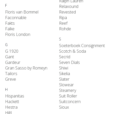
Ralph Lauren
F
Relaxound
Floris van Bommel
Revested
Faconnable
Ripa
Fakts
Reef
Falke
Rohde
Floris London
S
G
Soeterboek Consignment
G 1920
Scotch & Soda
Gant
Secrid
Gardeur
Seven Dials
Gran Sasso by Romeyn
Shiwi
Tailors
Sikelia
Greve
Slater
Slowear
H
Steamery
Hispanitas
Suit Roller
Hackett
Suitconcern
Hestra
Sioux
Hiltl