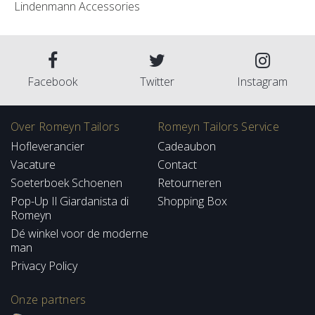
Lindenmann Accessories
Facebook
Twitter
Instagram
Over Romeyn Tailors
Romeyn Tailors Service
Hofleverancier
Cadeaubon
Vacature
Contact
Soeterboek Schoenen
Retourneren
Pop-Up Il Giardanista di
Shopping Box
Romeyn
Dé winkel voor de moderne
man
Privacy Policy
Onze partners