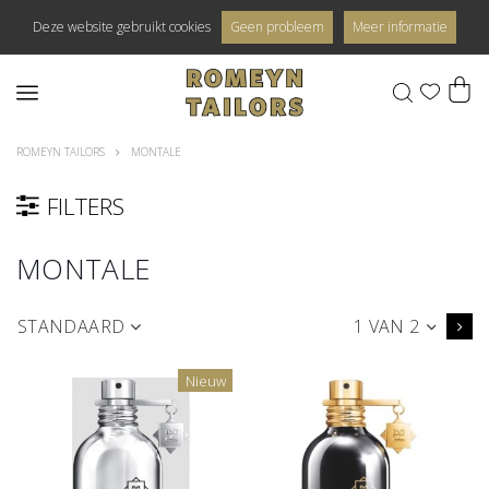
Deze website gebruikt cookies
Geen probleem
Meer informatie
0
ROMEYN TAILORS
MONTALE
FILTERS
MONTALE
STANDAARD
1 VAN 2
Nieuw