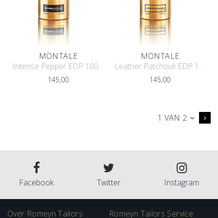
MONTALE
MONTALE
Intense Pepper EDP 100ml
Leather Patchouli EDP 100ml
145,00
145,00
1 VAN 2
Facebook
Twitter
Instagram
Over Romeyn Tailors
Romeyn Tailors Service