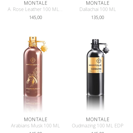
MONTALE
MONTALE
A. Rose Leather 100 ML EDP
Dallachai 100 ML
145,00
135,00
MONTALE
MONTALE
Arabians Musk 100 ML
Oudmazing 100 ML EDP