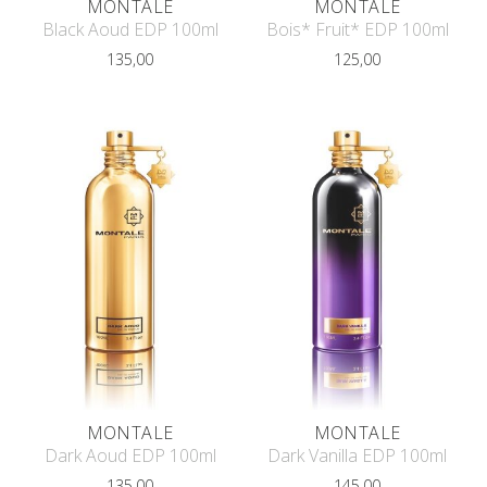
MONTALE
MONTALE
Black Aoud EDP 100ml
Bois* Fruit* EDP 100ml
135,00
125,00
MONTALE
MONTALE
Dark Aoud EDP 100ml
Dark Vanilla EDP 100ml
135,00
145,00