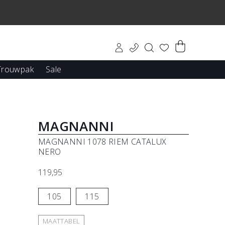
0
Trouwpak
Sale
kleding
MAGNANNI
MAGNANNI 1078 RIEM CATALUX
n
NERO
Pampeano Belts
119,95
105
115
MAATTABEL