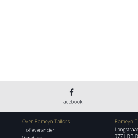
Facebook
Over Romeyn Tailors
Romeyn Ta
Langstraa
Hofleverancier
3771 BB B