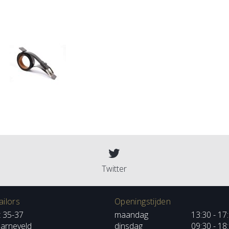
Twitter
ilors
Openingstijden
t 35-37
maandag
13:30 - 17
arneveld
dinsdag
09:30 - 18