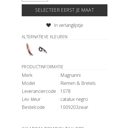
SELECTEER EERST JE MAAT
IN JE WINKELMAND
In verlanglijstje
ALTERNATIEVE KLEUREN
PRODUCTINFORMATIE
Merk
Magnanni
Model
Riemen & Bretels
Leveranciercode
1078
Lev. kleur
catalux negro
Bestelcode
1009203zwar