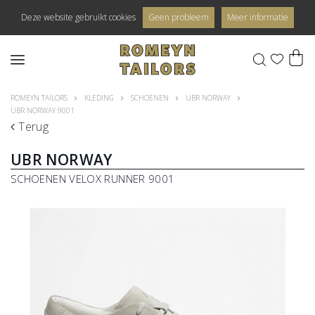
Deze website gebruikt cookies
Geen probleem
Meer informatie
0
ROMEYN TAILORS
KLEDING
SCHOENEN
UBR NORWAY
UBR NORWAY 9001
Terug
UBR NORWAY
SCHOENEN VELOX RUNNER 9001