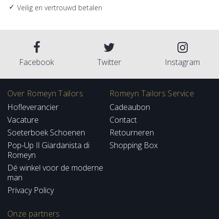
Veilig en vertrouwd betalen
Facebook
Twitter
Instagram
Over Romeyn Tailors
Romeyn Tailors Service
Hofleverancier
Cadeaubon
Vacature
Contact
Soeterboek Schoenen
Retourneren
Pop-Up Il Giardanista di
Shopping Box
Romeyn
Dé winkel voor de moderne
man
Privacy Policy
Onze partners