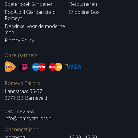
Soeterboek Schoenen
Retourneren
Pop-Up Il Giardanista di
Shopping Box
Romeyn
Dé winkel voor de moderne
man
Privacy Policy
Onze partners
Romeyn Tailors
Langstraat 35-37
3771 BB Barneveld
0342 452 954
info@romeyntailors.nl
Openingstijden
maandag
13:30 - 17:30