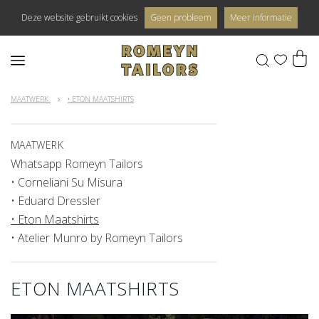
Deze website gebruikt cookies
Geen probleem
Meer informatie
0
MAATWERK
• ETON MAATSHIRTS
MAATWERK
Whatsapp Romeyn Tailors
• Corneliani Su Misura
• Eduard Dressler
• Eton Maatshirts
• Atelier Munro by Romeyn Tailors
ETON MAATSHIRTS