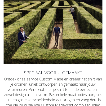
SPECIAAL VOOR U GEMAAKT
Ontdek onze service Custom Made en creëer het shirt van
je dromen, uniek ontworpen en gemaakt naar jouw
voorkeuren. Personaliseer je shirt tot in de perfectie in
zowel design als pasvorm. Pas enkele maatopties aan, kies
uit een grote verscheidenheid aan kragen en voeg details
toe die jouw nieuwe Custom Made-shirt compleet uniek