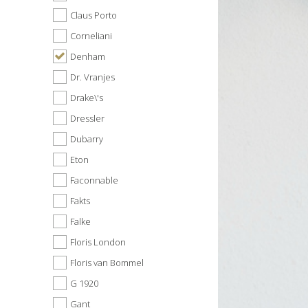
Claus Porto
Corneliani
Denham
Dr. Vranjes
Drake\'s
Dressler
Dubarry
Eton
Faconnable
Fakts
Falke
Floris London
Floris van Bommel
G 1920
Gant