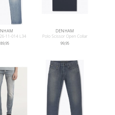
ENHAM
DENHAM
26-11-014 L34
Polo Scissor Open Collar
189,95
99,95