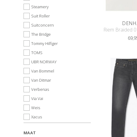
Steamery
Suit Roller
DENH
Suitconcern
The Bridge
69,9
Tommy Hilfiger
TOMS
UBR NORWAY
Van Bommel
Van Ditmar
Verbenas
Via Vai
Weis
Xacus
MAAT