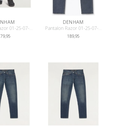
ENHAM
DENHAM
Pantalon Razor 01-25-07-11-013
Pantalon Razor 01-25-07-11-007
179,95
189,95