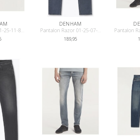
AM
DENHAM
D
Riem Braided 01-25-11-83-010
Pantalon Razor 01-25-07-11-007
5
189,95