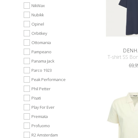
NikWax
Nubikk
Opinel
Orbitkey
Ottomania
DENH
Pampeano
T-shirt SS Bon
Panama Jack
69,9
Parco 1923
Peak Performance
Phil Petter
Pisati
Play For Ever
Premiata
Profuomo
R2 Amsterdam