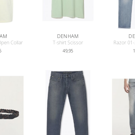
AM
DENHAM
D
Open Collar
T-shirt Scissor
Razor 01-
5
49,95