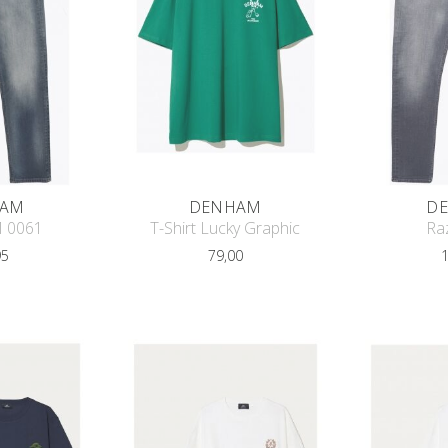
AM
DENHAM
D
M 0061
T-Shirt Lucky Graphic
Ra
95
79,00