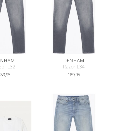
ENHAM
DENHAM
zor L32
Razor L34
189,95
189,95