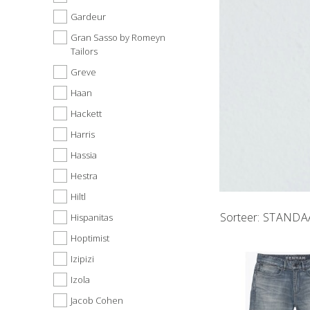
Gardeur
Gran Sasso by Romeyn
Tailors
Greve
Haan
Hackett
Harris
Hassia
Hestra
Hiltl
STANDA
Hispanitas
Hoptimist
Izipizi
Izola
Jacob Cohen