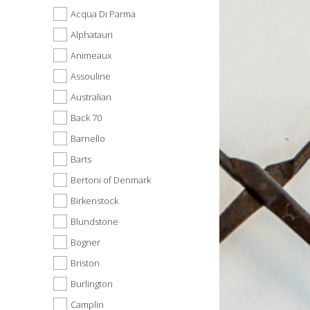
Acqua Di Parma
Alphatauri
Animeaux
Assouline
Australian
Back 70
Barnello
Barts
Bertoni of Denmark
Birkenstock
Blundstone
Bogner
Briston
Burlington
Camplin