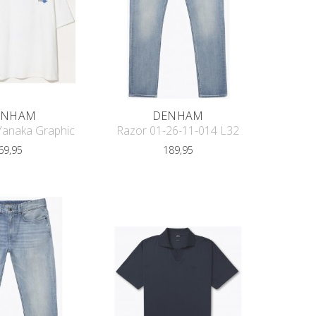
ENHAM
DENHAM
 Yanaka Graphic
Razor 01-26-11-014 L32
69,95
189,95