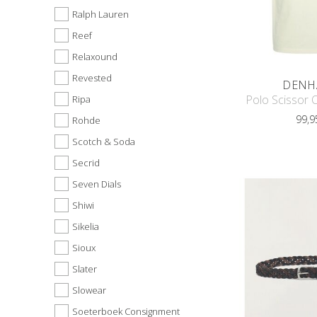
Ralph Lauren
Reef
Relaxound
Revested
DENH
Polo Scissor 
Ripa
99,9
Rohde
Scotch & Soda
Secrid
Seven Dials
Shiwi
Sikelia
Sioux
Slater
Slowear
Soeterboek Consignment