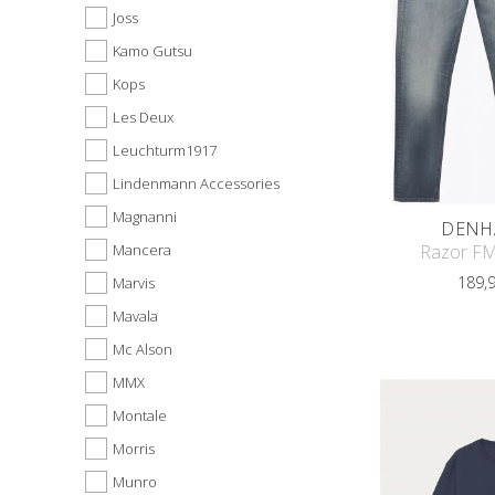
Joss
Kamo Gutsu
Kops
Les Deux
Leuchturm1917
Lindenmann Accessories
Magnanni
DENH
Mancera
Razor F
189,
Marvis
Mavala
Mc Alson
MMX
Montale
Morris
Munro