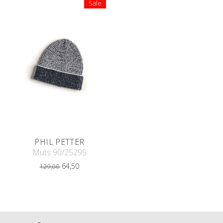
Sale
PHIL PETTER
Muts 90/25295
64,50
129,00