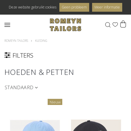
Deze website gebruikt cookies
Geen probleem
Meer informatie
0
ROMEYN TAILORS
KLEDING
FILTERS
HOEDEN & PETTEN
STANDAARD
Nieuw