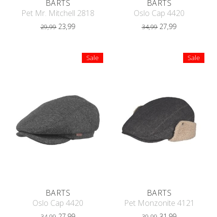
BARTS
BARTS
Pet Mr. Mitchell 2818
Oslo Cap 4420
23,99
27,99
29,99
34,99
Sale
Sale
BARTS
BARTS
Oslo Cap 4420
Pet Monzonite 4121
27,99
31,99
34,99
39,99