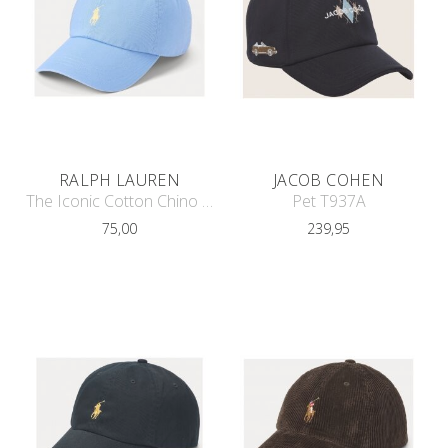
RALPH LAUREN
JACOB COHEN
The Iconic Cotton Chino Cap
Pet T937A
75,00
239,95