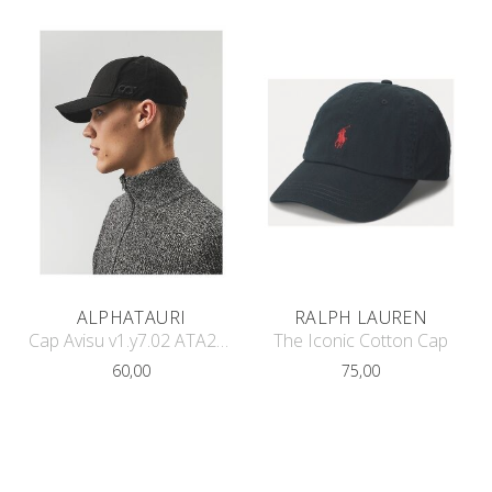
ALPHATAURI
RALPH LAUREN
Cap Avisu v1.y7.02 ATA23744
The Iconic Cotton Cap
60,00
75,00