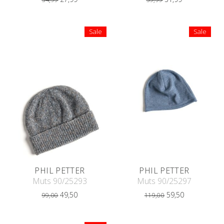
Sale
Sale
PHIL PETTER
PHIL PETTER
Muts 90/25293
Muts 90/25297
49,50
59,50
99,00
119,00