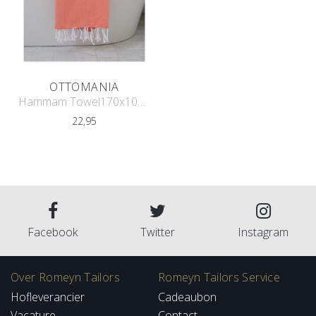
OTTOMANIA
Hammam Towel170x100 cm
22,95
Facebook
Twitter
Instagram
Over Romeyn Tailors
Romeyn Tailors Service
Hofleverancier
Cadeaubon
Vacature
Contact