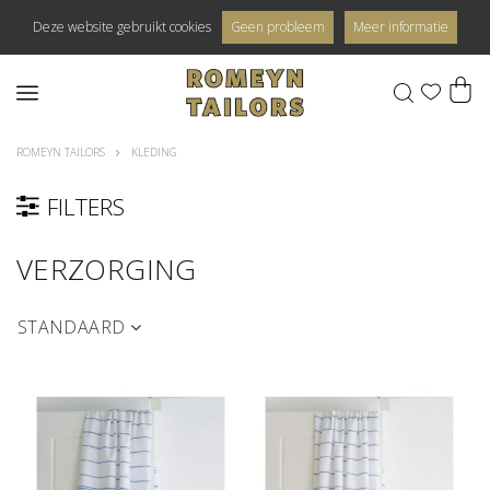
Deze website gebruikt cookies
Geen probleem
Meer informatie
0
ROMEYN TAILORS
KLEDING
FILTERS
VERZORGING
STANDAARD