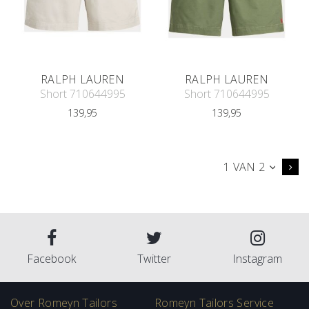
RALPH LAUREN
RALPH LAUREN
Short 710644995
Short 710644995
139,95
139,95
1 VAN 2
Facebook
Twitter
Instagram
Over Romeyn Tailors
Romeyn Tailors Service