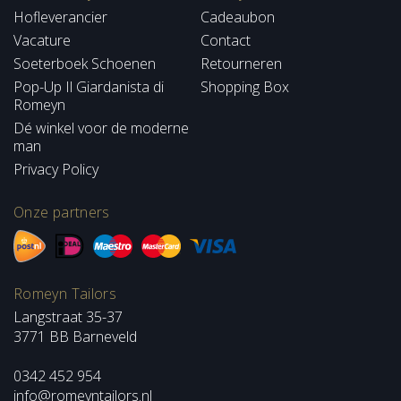
Hofleverancier
Cadeaubon
Vacature
Contact
Soeterboek Schoenen
Retourneren
Pop-Up Il Giardanista di
Shopping Box
Romeyn
Dé winkel voor de moderne
man
Privacy Policy
Onze partners
Romeyn Tailors
Langstraat 35-37
3771 BB Barneveld
0342 452 954
info@romeyntailors.nl