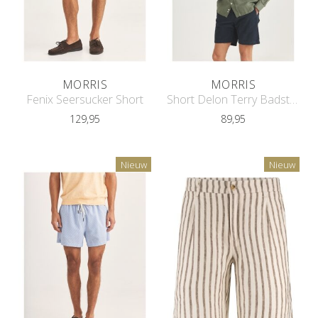
MORRIS
MORRIS
Fenix Seersucker Short
Short Delon Terry Badstof
129,95
89,95
Nieuw
Nieuw