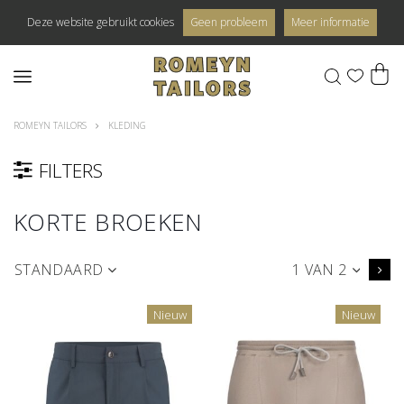
Deze website gebruikt cookies
Geen probleem
Meer informatie
0
ROMEYN TAILORS
KLEDING
FILTERS
KORTE BROEKEN
STANDAARD
1 VAN 2
Nieuw
Nieuw