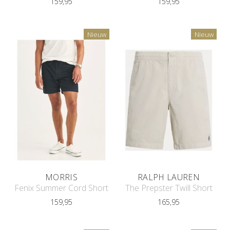
159,95
159,95
Nieuw
Nieuw
MORRIS
RALPH LAUREN
Fenix Summer Cord Short
The Prepster Twill Short
159,95
165,95