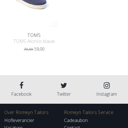
TOMS
TOMS Alonso blauw
59,00
79,99
Facebook
Twitter
Instagram
Over Romeyn Tailors
Romeyn Tailors Service
Hofleverancier
Cadeaubon
Vacature
Contact