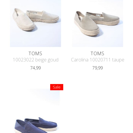
TOMS
TOMS
10023022 beige goud
Carolina 10020711 taupe
74,99
79,99
Sale