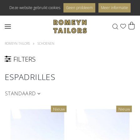
Deze website gebruikt cookies
Geen probleem
Meer informatie
0
ROMEYN TAILORS
SCHOENEN
FILTERS
ESPADRILLES
STANDAARD
Nieuw
Nieuw