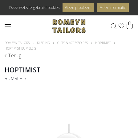
Deze website gebruikt cookies
Geen probleem
Meer informatie
0
ROMEYN TAILORS
KLEDING
GIFTS & ACCESSOIRES
HOPTIMIST
HOPTIMIST BUMBLE S
Terug
HOPTIMIST
BUMBLE S