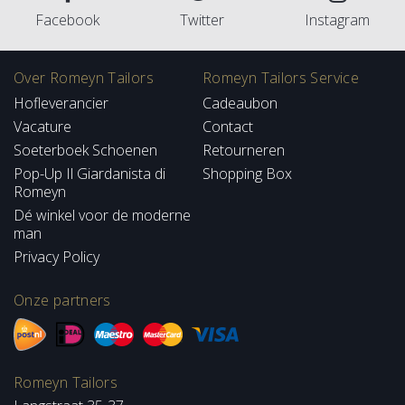
Facebook
Twitter
Instagram
Over Romeyn Tailors
Romeyn Tailors Service
Hofleverancier
Cadeaubon
Vacature
Contact
Soeterboek Schoenen
Retourneren
Pop-Up Il Giardanista di
Shopping Box
Romeyn
Dé winkel voor de moderne
man
Privacy Policy
Onze partners
Romeyn Tailors