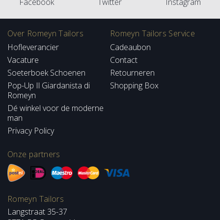
Facebook
Twitter
Instagram
Over Romeyn Tailors
Romeyn Tailors Service
Hofleverancier
Cadeaubon
Vacature
Contact
Soeterboek Schoenen
Retourneren
Pop-Up Il Giardanista di
Shopping Box
Romeyn
Dé winkel voor de moderne
man
Privacy Policy
Onze partners
Romeyn Tailors
Langstraat 35-37