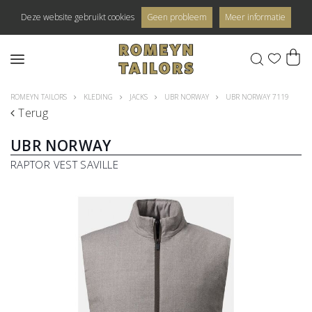
Deze website gebruikt cookies
Geen probleem
Meer informatie
0
ROMEYN TAILORS
KLEDING
JACKS
UBR NORWAY
UBR NORWAY 7119
Terug
UBR NORWAY
RAPTOR VEST SAVILLE