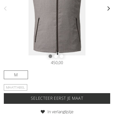
450,00
M
MAATTABEL
SELECTEER EERST JE MAAT
IN JE WINKELMAND
In verlanglijstje