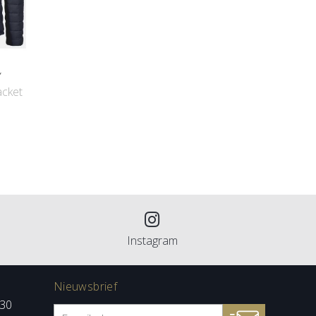
Y
acket
Instagram
Nieuwsbrief
:30