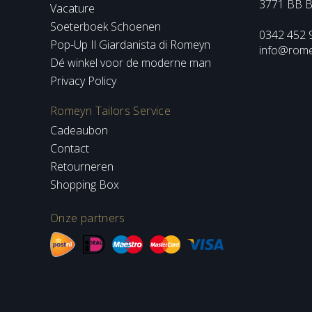
3771 BB B
Vacature
Soeterboek Schoenen
0342 452 
Pop-Up Il Giardanista di Romeyn
info@romey
Dé winkel voor de moderne man
Privacy Policy
Romeyn Tailors Service
Cadeaubon
Contact
Retourneren
Shopping Box
Onze partners