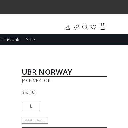
0
Trouwpak
Sale
kleding
UBR NORWAY
JACK VEKTOR
n
550,00
Pampeano Belts
L
MAATTABEL