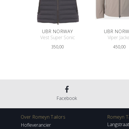
UBR NORWAY
UBR NORW
Vest Super Sonic
Viper Jack
350,00
450,00
Facebook
Over Romeyn Tailors
Romeyn Ta
Langstraa
Hofleverancier