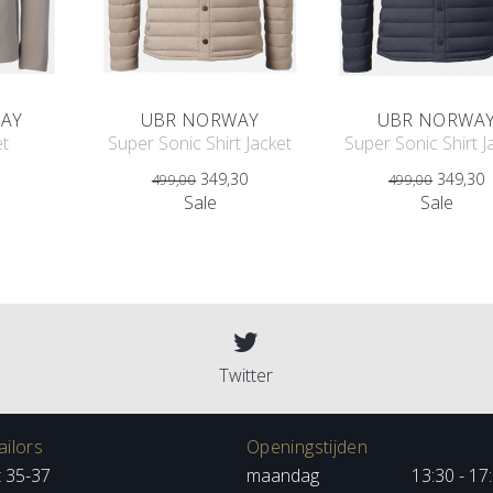
AY
UBR NORWAY
UBR NORWA
et
Super Sonic Shirt Jacket
Super Sonic Shirt J
349,30
349,30
499,00
499,00
Sale
Sale
Twitter
ilors
Openingstijden
t 35-37
maandag
13:30 - 17