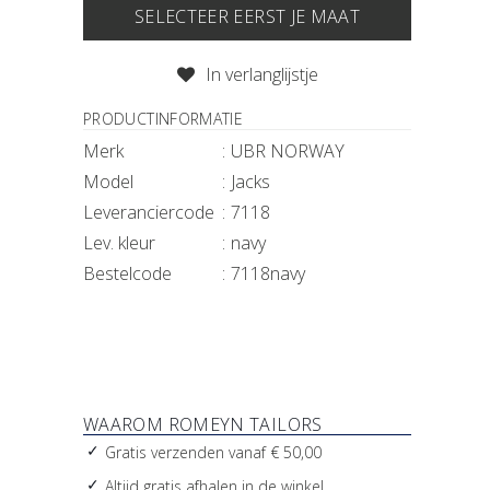
SELECTEER EERST JE MAAT
IN JE WINKELMAND
In verlanglijstje
PRODUCTINFORMATIE
Merk
UBR NORWAY
Model
Jacks
Leveranciercode
7118
Lev. kleur
navy
Bestelcode
7118navy
WAAROM ROMEYN TAILORS
Gratis verzenden vanaf € 50,00
Altijd gratis afhalen in de winkel