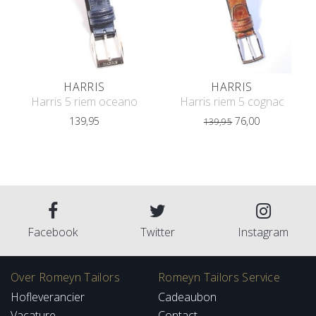
HARRIS
HARRIS
Harris 5 riem oceano
Harris riem 5 cognac
139,95
76,00
139,95
Facebook
Twitter
Instagram
Over Romeyn Tailors
Romeyn Tailors Service
Hofleverancier
Cadeaubon
Vacature
Contact