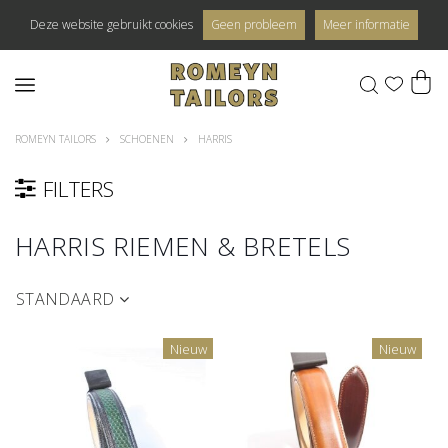
Deze website gebruikt cookies
Geen probleem
Meer informatie
0
ROMEYN TAILORS
SCHOENEN
HARRIS
FILTERS
HARRIS RIEMEN & BRETELS
STANDAARD
Nieuw
Nieuw